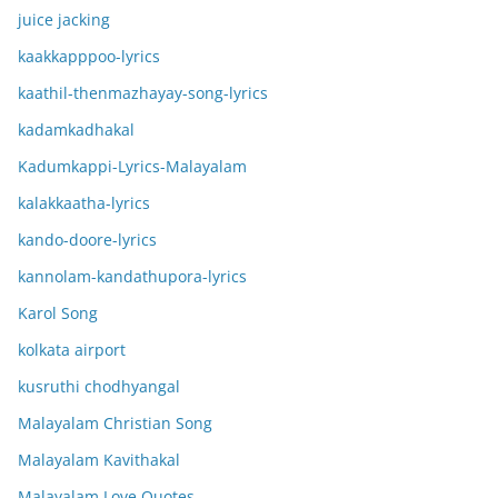
juice jacking
kaakkapppoo-lyrics
kaathil-thenmazhayay-song-lyrics
kadamkadhakal
Kadumkappi-Lyrics-Malayalam
kalakkaatha-lyrics
kando-doore-lyrics
kannolam-kandathupora-lyrics
Karol Song
kolkata airport
kusruthi chodhyangal
Malayalam Christian Song
Malayalam Kavithakal
Malayalam Love Quotes