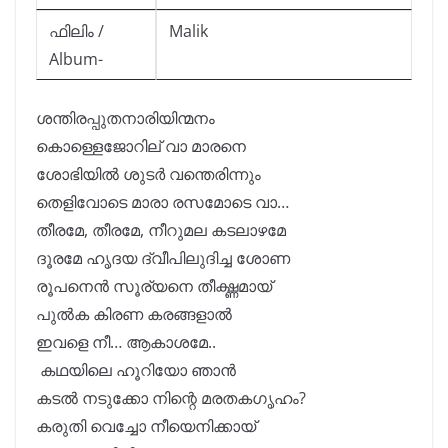
ഫിലിം /
Malik
Album-
ശന്തിരപ്പുതനാരിയിന്മനം
കൊള്ളെജോറില് വാ മാരനെ
ശോഭിയിൽ ശുടർ വന്തെരിന്നും
തെളിവോടെ മാരാ രസമോടെ വാ…
തീരമേ, തീരമേ, നീറുമല കടലാഴമേ
ദൂരമേ ഹൃദയ ദ്വീപിലുദിച്ച ശോണ
രൂപനെൻ സൂര്യനെ തീക്ഷ്ണമായ്
പുൽക കിരണ കരങ്ങളാൽ
ഇവളെ നീ… ആകാശമേ..
കഥയിലെ ഹൂറിയോ ഞാൻ
കടൽ നടുക്കോ നിന്റെ മരതകഗൃഹം?
കരുതി വെച്ചോ നീയെനിക്കായ്