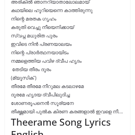
അരികിൽ ഞാനറിയാതാലോലമായ്
കഥയിലെ ഹൂറിയെന്നെ കാത്തിരുന്നു
നിന്റെ മരതക ഗൃഹം
കരുതി വെച്ചു നീയെനിക്കായ്
സ്വപ്ന മധുരിത പുരം
ഇവിടെ നിൻ പ്രണയാലയം
നിന്റെ പ്രാർത്ഥനയായിടം
നമ്മളെത്തിയ പവിഴ ദ്വീപ ഹൃദം
തേടിയ തീരം ദൂരം
(മ്യൂസിക് )
തീരമേ തീരമേ നീറുമല കടലാഴമേ
ദൂരമേ ഹൃദയ ദ്വീപിലുദിച്ച
ശോണരൂപനെൻ സൂര്യനേ
തീക്ഷ്ണമായി പുൽക കിരണ കരങ്ങളാൽ ഇവളെ നീ….
Theerame Song Lyrics
English