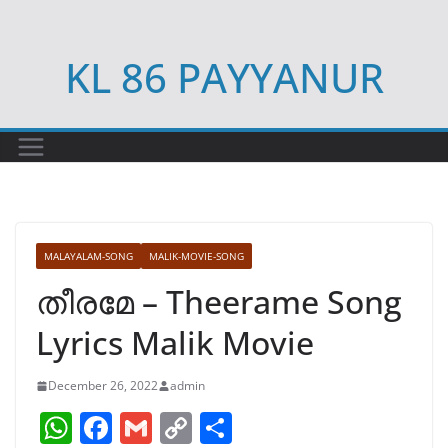
Skip
to
KL 86 PAYYANUR
content
MALAYALAM-SONG
MALIK-MOVIE-SONG
തീരമേ – Theerame Song
Lyrics Malik Movie
December 26, 2022
admin
W
F
G
C
S