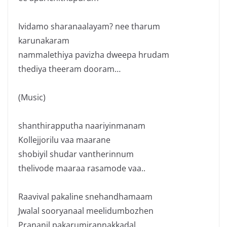
Ividamo sharanaalayam? nee tharum
karunakaram
nammalethiya pavizha dweepa hrudam
thediya theeram dooram…
(Music)
shanthirapputha naariyinmanam
Kollejjorilu vaa maarane
shobiyil shudar vantherinnum
thelivode maaraa rasamode vaa..
Raavival pakaline snehandhamaam
Jwalal sooryanaal meelidumbozhen
Prananil pakarumirannakkadal