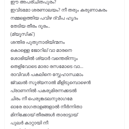
ഈ അപരിചിതപുരം?
ഇവിടമോ ശരണാലയം? നീ തരും കരുണാകരം
നമ്മളെത്തിയ പവിഴ ദ്വീപ ഹൃദം
തേടിയ തീരം ദൂരം..
(മ്യൂസിക് )
ശന്തിര പുതുനാരിയിന്മനം
കൊള്ളെ ജോറില് വാ മാരനെ
ശോഭിയിൽ ശ്യാർ വന്തെരിന്നും
തെളിവോടെ മാരാ രസമോടെ വാ…
രാവിവൾ പകലിനെ സ്നേഹാന്ധമാം
ജ്വലൽ സൂര്യനാൽ മീളിടുമ്പൊഴെൻ
പ്രാണനിൽ പകരുമിരന്നക്കടൽ
ചിരം നീ പെരുങ്കടലനുരാഗമേ
ഓരേ രാഗതാളങ്ങളാൽ നീർന്നിതാ
മിനിക്കോയ് തീരങ്ങൾ താരാട്ടായ്
പുലർ കാറ്റായി നീ