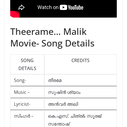
Theerame… Malik
Movie- Song Details
SONG
CREDITS
DETAILS
Song-
തീരമേ
Music –
സുഷിൻ ശ്യാം
Lyricist-
അൻവർ അലി
സിംഗർ –
കെ.എസ്. ചിത്ര& സൂരജ്
സന്തോഷ്