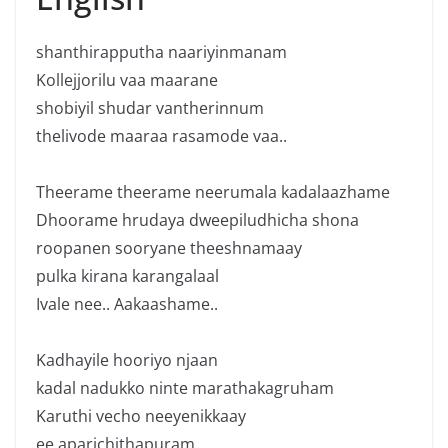
shanthirapputha naariyinmanam
Kollejjorilu vaa maarane
shobiyil shudar vantherinnum
thelivode maaraa rasamode vaa..
Theerame theerame neerumala kadalaazhame
Dhoorame hrudaya dweepiludhicha shona
roopanen sooryane theeshnamaay
pulka kirana karangalaal
Ivale nee.. Aakaashame..
Kadhayile hooriyo njaan
kadal nadukko ninte marathakagruham
Karuthi vecho neeyenikkaay
ee aparichithapuram