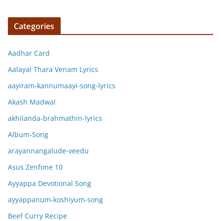
Categories
Aadhar Card
Aalayal Thara Venam Lyrics
aayiram-kannumaayi-song-lyrics
Akash Madwal
akhilanda-brahmathin-lyrics
Album-Song
arayannangalude-veedu
Asus Zenfone 10
Ayyappa Devotional Song
ayyappanum-koshiyum-song
Beef Curry Recipe