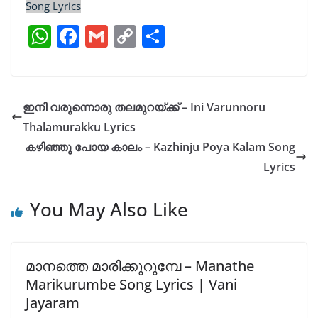
Song Lyrics
W
F
G
C
S
h
a
m
o
h
at
c
ai
p
ar
s
e
l
y
e
ഇനി വരുന്നൊരു തലമുറയ്ക്ക് – Ini Varunnoru
A
b
Li
Thalamurakku Lyrics
p
o
n
കഴിഞ്ഞു പോയ കാലം – Kazhinju Poya Kalam Song
p
o
k
Lyrics
k
You May Also Like
മാനത്തെ മാരിക്കുറുമ്പേ – Manathe
Marikurumbe Song Lyrics | Vani
Jayaram