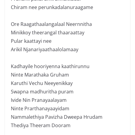
Chiram nee perunkadalanuraagame
Ore Raagathaalangalaal Neernnitha
Minikkoy theerangal thaaraattay
Pular kaattayi nee
Arikil Njanariyaathaalolamaay
Kadhayile hooriyenna kaathirunnu
Ninte Marathaka Gruham
Karuthi Vechu Neeyenikkay
Swapna madhuritha puram
Ivide Nin Pranayaalayam
Ninte Prarthanayaayidam
Nammalethiya Pavizha Dweepa Hrudam
Thediya Theeram Dooram