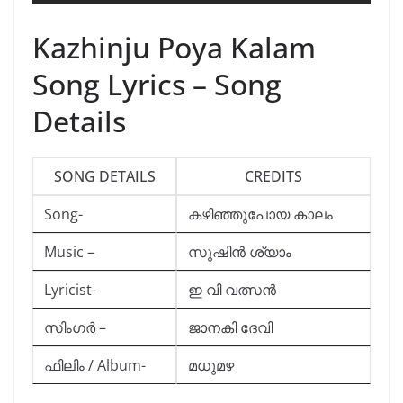
Kazhinju Poya Kalam
Song Lyrics – Song
Details
SONG DETAILS
CREDITS
Song-
കഴിഞ്ഞുപോയ കാലം
Music –
സുഷിൻ ശ്യാം
Lyricist-
ഇ വി വത്സൻ
സിംഗർ –
ജാനകി ദേവി
ഫിലിം / Album-
മധുമഴ