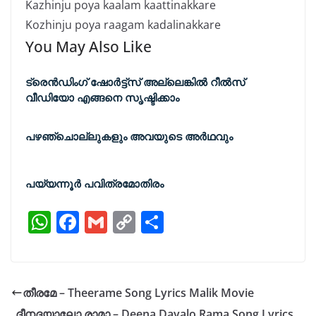
Kazhinju poya kaalam kaattinakkare
Kozhinju poya raagam kadalinakkare
You May Also Like
ട്രെൻഡിംഗ് ഷോർട്ട്സ് അല്ലെങ്കിൽ റീൽസ്
വീഡിയോ എങ്ങനെ സൃഷ്ടിക്കാം
പഴഞ്ചൊല്ലുകളും അവയുടെ അർഥവും
പയ്യന്നൂർ പവിത്രമോതിരം
W
F
G
C
S
h
a
m
o
h
at
c
ai
p
ar
s
e
l
y
e
തീരമേ – Theerame Song Lyrics Malik Movie
A
b
Li
ദീനദയാലോ രാമാ – Deena Dayalo Rama Song Lyrics