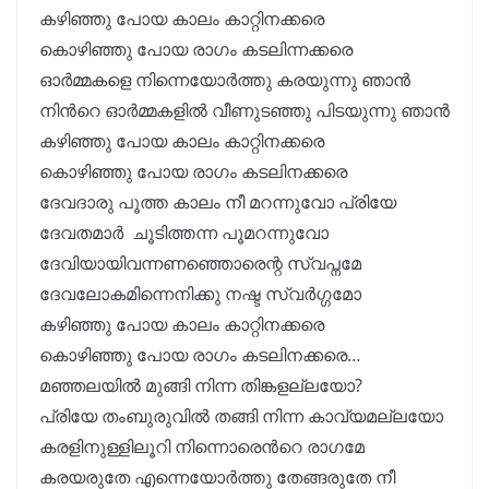
കഴിഞ്ഞു പോയ കാലം കാറ്റിനക്കരെ
കൊഴിഞ്ഞു പോയ രാഗം കടലിന്നക്കരെ
ഓർമ്മകളെ നിന്നെയോർത്തു കരയുന്നു ഞാൻ
നിന്‍റെ ഓർമ്മകളിൽ വീണുടഞ്ഞു പിടയുന്നു ഞാൻ
കഴിഞ്ഞു പോയ കാലം കാറ്റിനക്കരെ
കൊഴിഞ്ഞു പോയ രാഗം കടലിനക്കരെ
ദേവദാരു പൂത്ത കാലം നീ മറന്നുവോ പ്രിയേ
ദേവതമാർ ചൂടിത്തന്ന പൂമറന്നുവോ
ദേവിയായിവന്നണഞ്ഞൊരെന്റ സ്വപ്നമേ
ദേവലോകമിന്നെനിക്കു നഷ്ട സ്വർഗ്ഗമോ
കഴിഞ്ഞു പോയ കാലം കാറ്റിനക്കരെ
കൊഴിഞ്ഞു പോയ രാഗം കടലിനക്കരെ…
മഞ്ഞലയിൽ മുങ്ങി നിന്ന തിങ്കളല്ലയോ?
പ്രിയേ തംബുരുവിൽ തങ്ങി നിന്ന കാവ്യമല്ലയോ
കരളിനുള്ളിലൂറി നിന്നൊരെന്‍റെ രാഗമേ
കരയരുതേ എന്നെയോർത്തു തേങ്ങരുതേ നീ