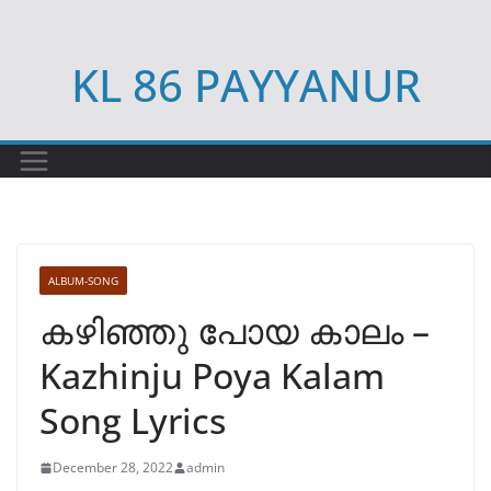
Skip
to
KL 86 PAYYANUR
content
ALBUM-SONG
കഴിഞ്ഞു പോയ കാലം –
Kazhinju Poya Kalam
Song Lyrics
December 28, 2022
admin