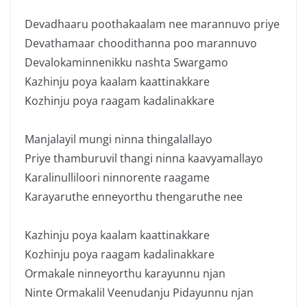
Devadhaaru poothakaalam nee marannuvo priye
Devathamaar choodithanna poo marannuvo
Devalokaminnenikku nashta Swargamo
Kazhinju poya kaalam kaattinakkare
Kozhinju poya raagam kadalinakkare
Manjalayil mungi ninna thingalallayo
Priye thamburuvil thangi ninna kaavyamallayo
Karalinulliloori ninnorente raagame
Karayaruthe enneyorthu thengaruthe nee
Kazhinju poya kaalam kaattinakkare
Kozhinju poya raagam kadalinakkare
Ormakale ninneyorthu karayunnu njan
Ninte Ormakalil Veenudanju Pidayunnu njan