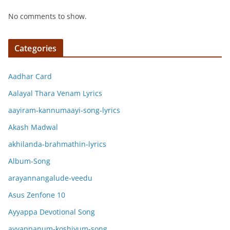
No comments to show.
Categories
Aadhar Card
Aalayal Thara Venam Lyrics
aayiram-kannumaayi-song-lyrics
Akash Madwal
akhilanda-brahmathin-lyrics
Album-Song
arayannangalude-veedu
Asus Zenfone 10
Ayyappa Devotional Song
ayyappanum-koshiyum-song