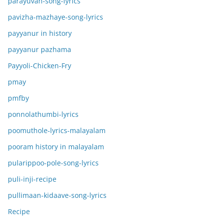
parayuvan-song-lyrics
pavizha-mazhaye-song-lyrics
payyanur in history
payyanur pazhama
Payyoli-Chicken-Fry
pmay
pmfby
ponnolathumbi-lyrics
poomuthole-lyrics-malayalam
pooram history in malayalam
pularippoo-pole-song-lyrics
puli-inji-recipe
pullimaan-kidaave-song-lyrics
Recipe