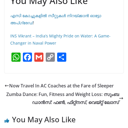
You May Also Like
എസി കോച്ചുകളിൽ സീറ്റുകൾ നിറയ്ക്കാൻ ഓട്ടോ
അപ്ഗ്രേഡ്
!
INS Vikrant – India’s Mighty Pride on Water: A Game-
Changer in Naval Power
W
F
G
C
S
h
a
m
o
h
at
c
ai
p
ar
s
e
l
y
e
Now Travel In AC Coaches at the Fare of Sleeper
A
b
Li
Zumba Dance: Fun, Fitness and Weight Loss: സുംബ
p
o
n
ഡാൻസ്: ഫണ്‍, ഫിറ്റ്നസ്, വെയ്റ്റ് ലോസ്
p
o
k
You May Also Like
k