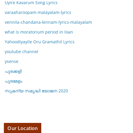
Uyire Kavarum Song Lyrics
varaaharoopam-malayalam-lyrics
vennila-chandana-kinnam-lyrics-malayalam
what is moratorium period in loan
Yahoodiyayile Oru Gramathil Lyrics
youtube channel
ysense
പൂരക്കളി
പൂരമേളം
സുകന്യ സമൃദ്ധി യോജന 2020
Our Location