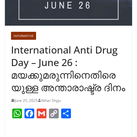
INFORMATIVE
International Anti Drug
Day – June 26 :
മയക്കുമരുന്നിനെതിരെ
യുള്ള അന്താരാഷ്ട്ര ദിനം
June 25, 2025
Nihar Shyju
W
F
G
C
S
h
a
m
o
h
at
c
ai
p
ar