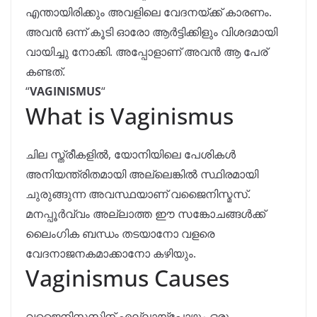
എന്തായിരിക്കും അവളിലെ വേദനയ്ക്ക് കാരണം.
അവൻ ഒന്ന് കൂടി ഓരോ ആർട്ടിക്കിളും വിശദമായി
വായിച്ചു നോക്കി. അപ്പോളാണ് അവൻ ആ പേര്
കണ്ടത്.
“
VAGINISMUS
“
What is Vaginismus
ചില സ്ത്രീകളിൽ, യോനിയിലെ പേശികൾ
അനിയന്ത്രിതമായി അല്ലെങ്കിൽ സ്ഥിരമായി
ചുരുങ്ങുന്ന അവസ്ഥയാണ് വജൈനിസ്മസ്.
മനപ്പൂർവ്വം അല്ലാത്ത ഈ സങ്കോചങ്ങൾക്ക്
ലൈംഗിക ബന്ധം തടയാനോ വളരെ
വേദനാജനകമാക്കാനോ കഴിയും.
Vaginismus Causes
വജൈനിസ്മസിന് എല്ലായ്പ്പോഴും ഒരു