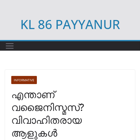
Skip
to
KL 86 PAYYANUR
content
INFORMATIVE
എന്താണ്
വജൈനിസ്മസ്?
വിവാഹിതരായ
ആളുകൾ