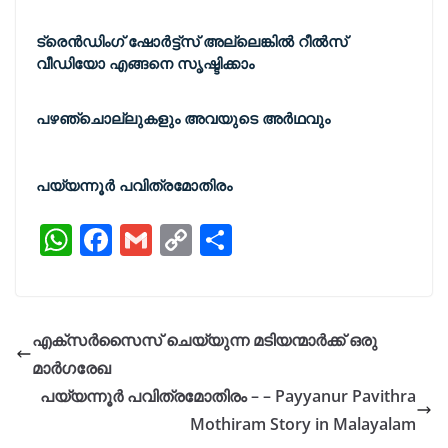
ട്രെൻഡിംഗ് ഷോർട്ട്സ് അല്ലെങ്കിൽ റീൽസ്
വീഡിയോ എങ്ങനെ സൃഷ്ടിക്കാം
പഴഞ്ചൊല്ലുകളും അവയുടെ അർഥവും
പയ്യന്നൂർ പവിത്രമോതിരം
W
F
G
C
S
h
a
m
o
h
at
c
ai
p
ar
s
e
l
y
e
എക്സര്‍സൈസ് ചെയ്യുന്ന മടിയന്മാർക്ക് ഒരു
A
b
Li
മാർഗരേഖ
p
o
n
പയ്യന്നൂർ പവിത്രമോതിരം – – Payyanur Pavithra
p
o
k
Mothiram Story in Malayalam