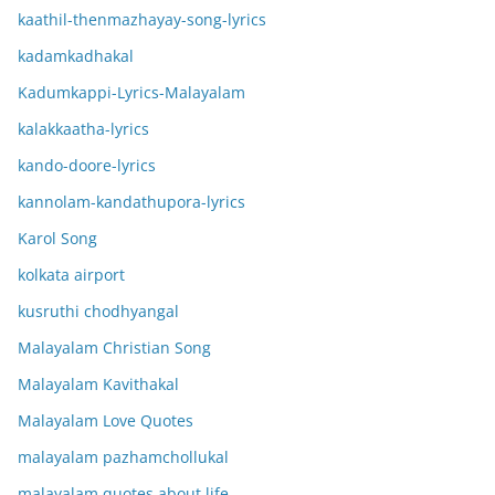
kaathil-thenmazhayay-song-lyrics
kadamkadhakal
Kadumkappi-Lyrics-Malayalam
kalakkaatha-lyrics
kando-doore-lyrics
kannolam-kandathupora-lyrics
Karol Song
kolkata airport
kusruthi chodhyangal
Malayalam Christian Song
Malayalam Kavithakal
Malayalam Love Quotes
malayalam pazhamchollukal
malayalam quotes about life