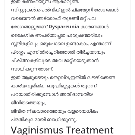
ഇത് കൺഫ്യൂസ് ആകാറുണ്ട്.
സിസ്റ്റുകൾ,പെൽവിക് ഇൻഫ്ലമേറ്ററി രോഗങ്ങൾ,
വജൈനൽ അട്രോഫി തുടങ്ങി മറ്റ് പല
രോഗങ്ങളുമാണ്
Dyspareunia
കാരണങ്ങൾ.
ലൈംഗിക അപര്യാപ്തത പുരുഷന്മാരിലും
സ്ത്രീകളിലും ഒരുപോലെ ഉണ്ടാകാം, എന്താണ്
പ്രശ്നം എന്ന് തിരിച്ചറിഞ്ഞാൽ തീർച്ചയായും
ചികിത്സകളിലൂടെ അവ മാറ്റിയെടുക്കാൻ
സാധിക്കുന്നതാണ്.
ഇത് ആരുടെയും തെറ്റല്ല,ഇതിൽ ലജ്ജിക്കേണ്ട
കാര്യവുമില്ല. ബുദ്ധിമുട്ടുകൾ തുറന്ന്
പറയാതിരിക്കുമ്പോൾ അത് ദാമ്പത്യ
ജീവിതത്തെയും,
ജീവിത നിലവാരത്തെയും വളരെയധികം
പ്രതികൂലമായി ബാധിക്കുന്നു.
Vaginismus Treatment