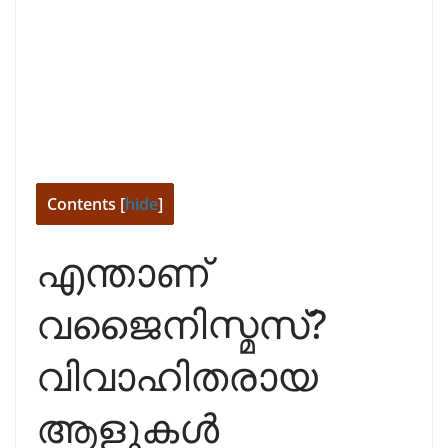
Contents
[
hide
]
എന്താണ്
വജൈനിസ്മസ്?
വിവാഹിതരായ
ആളുകൾ