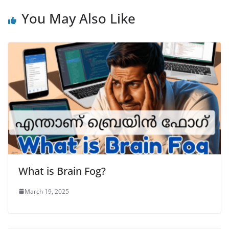
k
You May Also Like
What is Brain Fog?
March 19, 2025