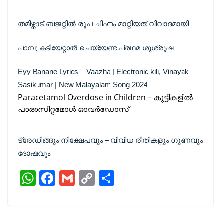
തമിഴ്നാട് ബജറ്റിൽ രൂപ ചിഹ്നം മാറ്റിയത് വിവാദമായി
പാമ്പു കടിയേറ്റാല്‍ ചെയ്യേണ്ട പ്രഥമ ശുശ്രൂഷ
Eyy Banane Lyrics – Vaazha | Electronic kili, Vinayak
Sasikumar | New Malayalam Song 2024
Paracetamol Overdose in Children – കുട്ടികളിൽ
പാരാസിറ്റമോൾ ഓവർഡോസ്
ട്രേഡിങ്ങും നിക്ഷേപവും – വിവിധ രീതികളും ഗുണവും
ദോഷവും
W
F
G
C
S
h
a
m
o
h
at
c
ai
p
ar