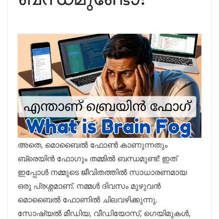
അതെ, മൊബൈൽ ഫോൺ കാണുന്നതും
ബ്രെയിൻ ഫോഗും തമ്മിൽ ബന്ധമുണ്ട്! ഇത്
ഇപ്പോൾ നമ്മുടെ ജീവിതത്തിൽ സാധാരണമായ
ഒരു പ്രശ്നമാണ്. നമ്മൾ ദിവസം മുഴുവൻ
മൊബൈൽ ഫോണിൽ ചിലവഴിക്കുന്നു.
സോഷ്യൽ മീഡിയ, വീഡിയോസ്, ഗെയിമുകൾ,