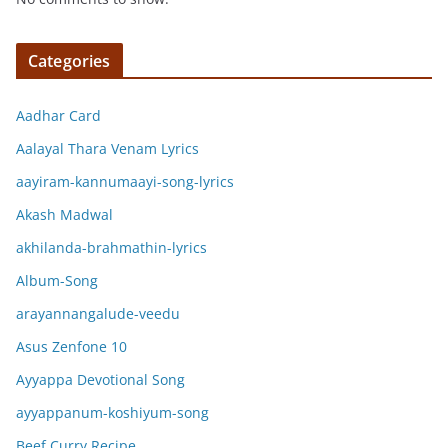
Categories
Aadhar Card
Aalayal Thara Venam Lyrics
aayiram-kannumaayi-song-lyrics
Akash Madwal
akhilanda-brahmathin-lyrics
Album-Song
arayannangalude-veedu
Asus Zenfone 10
Ayyappa Devotional Song
ayyappanum-koshiyum-song
Beef Curry Recipe