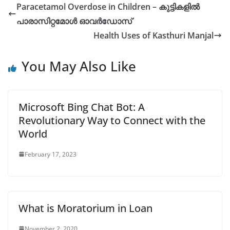
s
e
l
y
e
Paracetamol Overdose in Children – കുട്ടികളിൽ
A
b
Li
പാരാസിറ്റമോൾ ഓവർഡോസ്
p
o
n
Health Uses of Kasthuri Manjal
p
o
k
You May Also Like
k
Microsoft Bing Chat Bot: A
Revolutionary Way to Connect with the
World
February 17, 2023
What is Moratorium in Loan
November 2, 2020