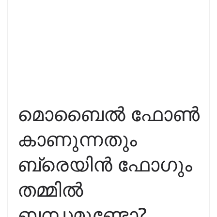
മൊബൈൽ ഫോൺ
കാണുന്നതും
ബ്രെയിൻ ഫോഗും
തമ്മിൽ
ബന്ധമുണ്ടോ?