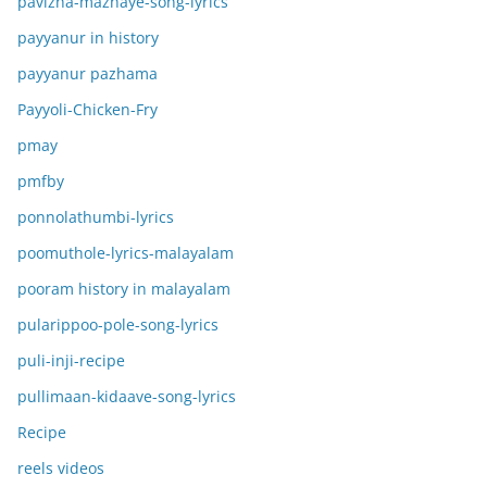
pavizha-mazhaye-song-lyrics
payyanur in history
payyanur pazhama
Payyoli-Chicken-Fry
pmay
pmfby
ponnolathumbi-lyrics
poomuthole-lyrics-malayalam
pooram history in malayalam
pularippoo-pole-song-lyrics
puli-inji-recipe
pullimaan-kidaave-song-lyrics
Recipe
reels videos