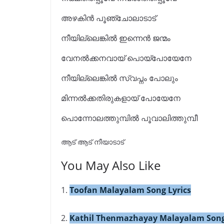
അഴകിൻ പൂഞ്ചോലാടാട്
നീയില്ലെങ്കിൽ ഇന്നെൻ ജന്മം
വേനൽക്കനവായ് പൊയ്‌പോയേനേ
നീയില്ലെങ്കിൽ സ്വപ്നം പോലും
മിന്നൽക്കതിരുകളായ് പോയേനേ
പൊന്നോലത്തുമ്പിൽ പൂവാലിത്തുമ്പീ
ആട്‌ ആട്‌ നീയാടാട്
You May Also Like
1.
Toofan Malayalam Song Lyrics
2.
Kathil Thenmazhayay Malayalam Song