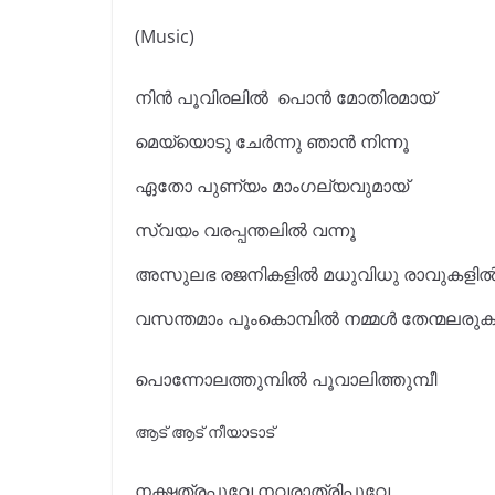
(Music)
നിൻ പൂവിരലിൽ പൊൻ മോതിരമായ്
മെയ്യൊടു ചേർന്നു ഞാൻ നിന്നൂ
ഏതോ പുണ്യം മാംഗല്യവുമായ്
സ്വയം വരപ്പന്തലിൽ വന്നൂ
അസുലഭ രജനികളിൽ മധുവിധു രാവുകളി
വസന്തമാം പൂംകൊമ്പിൽ നമ്മൾ തേന്മലരു
പൊന്നോലത്തുമ്പിൽ പൂവാലിത്തുമ്പീ
ആട്‌ ആട്‌ നീയാടാട്
നക്ഷത്രപ്പൂവേ നവരാത്രിപ്പൂവേ