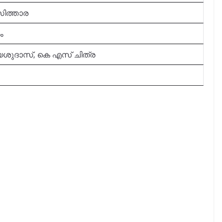
ിത്താര
ം
ശുദാസ്, കെ എസ് ചിത്ര