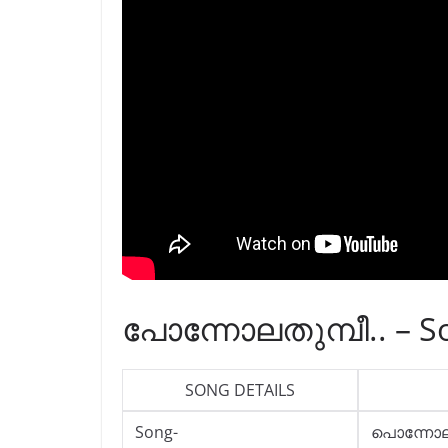
പോന്നോലതുമ്പീ.. – So
SONG DETAILS
Song-
പൊന്നോല