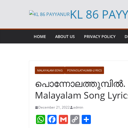
Skip
KL 86 PAY
to
content
HOME
ABOUT US
PRIVACY POLICY
D
MALAYALAM-SONG
PONNOLATHUMBI-LYRICS
പൊന്നോലത്തുമ്പിൽ. 
Malayalam Song Lyric
December 21, 2022
admin
W
F
G
C
S