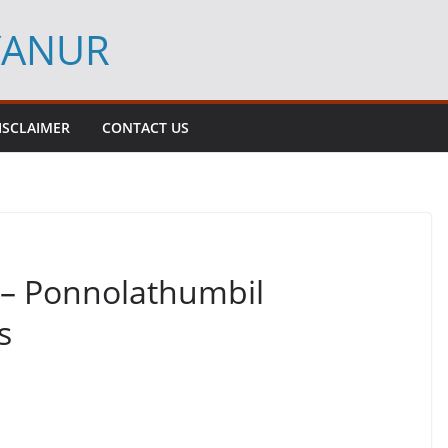
YANUR
ISCLAIMER
CONTACT US
– Ponnolathumbil
s