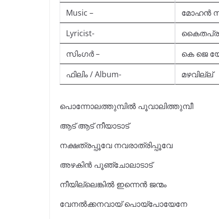
Music –
മോഹൻ സ
Lyricist-
കൈതപ്ര
സിംഗർ –
കെ ജെ യേ
ഫിലിം / Album-
മഴവില്ല്
പൊന്നോലത്തുമ്പിൽ പൂവാലിത്തുമ്പീ
ആട്‌ ആട്‌ നീയാടാട്
നക്ഷത്രപ്പൂവേ നവരാത്രിപ്പൂവേ
അഴകിൻ പൂഞ്ചോലാടാട്
നീയില്ലെങ്കിൽ ഇന്നെൻ ജന്മം
വേനൽക്കനവായ് പൊയ്‌പോയേനേ