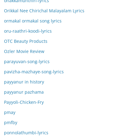
onakkamunthiri-lyrics
Orikkal Nee Chirichal Malayalam Lyrics
ormakal ormakal song lyrics
oru-raathri-koodi-lyrics
OTC Beauty Products
Ozler Movie Review
parayuvan-song-lyrics
pavizha-mazhaye-song-lyrics
payyanur in history
payyanur pazhama
Payyoli-Chicken-Fry
pmay
pmfby
ponnolathumbi-lyrics