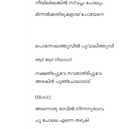
നീയില്ലെങ്കിൽ സ്വപ്നം പോലും
മിന്നൽക്കതിരുകളായ് പോയേനേ
പൊന്നോലത്തുമ്പിൽ പൂവാലിത്തുമ്പീ
ആട്‌ ആട്‌ നീയാടാട്
നക്ഷത്രപ്പൂവേ നവരാത്രിപ്പൂവേ
അഴകിൻ പൂഞ്ചോലാടാട്
(Music)
അന്നൊരു രാവിൽ നിന്നനുരാഗം
പൂ പോലെ എന്നെ തഴുകി