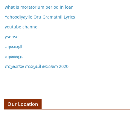
what is moratorium period in loan
Yahoodiyayile Oru Gramathil Lyrics
youtube channel
ysense
പൂരക്കളി
പൂരമേളം
സുകന്യ സമൃദ്ധി യോജന 2020
Our Location
3 E 19th St, 123 Fifth Avenue,
NY 10160, New York, USA