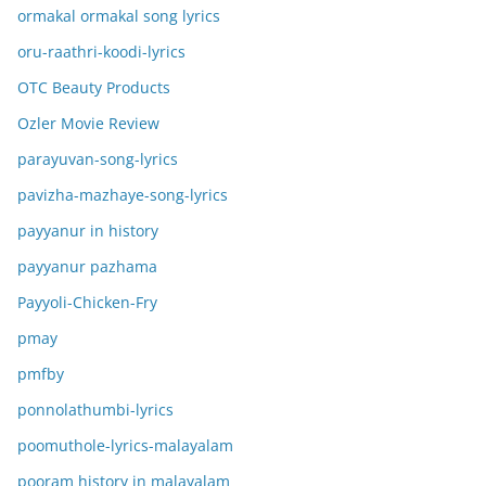
ormakal ormakal song lyrics
oru-raathri-koodi-lyrics
OTC Beauty Products
Ozler Movie Review
parayuvan-song-lyrics
pavizha-mazhaye-song-lyrics
payyanur in history
payyanur pazhama
Payyoli-Chicken-Fry
pmay
pmfby
ponnolathumbi-lyrics
poomuthole-lyrics-malayalam
pooram history in malayalam