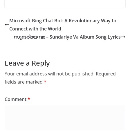
h
a
m
o
h
at
c
ai
p
ar
s
e
l
y
e
Microsoft Bing Chat Bot: A Revolutionary Way to
A
b
Li
Connect with the World
p
o
n
സുന്ദരിയേ വാ – Sundariye Va Album Song Lyrics
p
o
k
k
Leave a Reply
Your email address will not be published.
Required
fields are marked
*
Comment
*