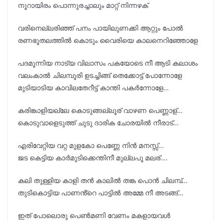
നൂറായിരം പൊന്നുരച്ചാലും മാറ്റ് നിന്നഴക്
വരിനെല്ലരിഞ്ഞ് പനം പായിലുണക്കി ആറ്റും പോൽ
രണഭൂതലത്തിൽ കൊടും വൈരിയെ കാലനെറിഞ്ഞോളേ
പദമൂന്നിയ നാട്യ വിലാസം പകയോടെ നീ ആടി കലാശം
വലംകാൽ ചിലമ്പൂരി ഉടച്ചിങ്ങ് തെക്കോട്ട് പോന്നോളേ
മുടിയാടിയ കാവിലതേറീട്ട് കാന്തി പകർന്നോളേ…
കരിങ്കാളിയല്ലേ കൊടുങ്ങല്ലൂര് വാഴണ പെണ്ണാള്…
കൊടുവാളെടുത്ത് ചുടു ദാരിക ചോരയിൽ നീരാട്…
എരിവേറ്റിയ വറ്റ മുളകോ പെണ്ണേ നിൻ മനസ്സ്…
ജട കെട്ടിയ കാർമുടിക്കെന്തിനീ മുല്ലപൂ മലര്….
കലി തുള്ളിയ കാളി തൻ കാലിൽ തങ്ക പൊൻ ചിലമ്പ്‌…
തുടികൊട്ടിയ പാണൻ്റെ പാട്ടിൽ അമ്മേ നീ അടങ്ങ്…
ഇത് പോലൊരു പെൺമണി വേണം മകളായവൾ