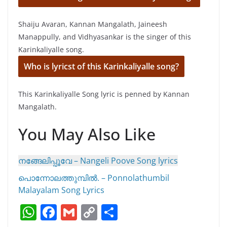
Shaiju Avaran, Kannan Mangalath, Jaineesh
Manappully, and Vidhyasankar is the singer of this
Karinkaliyalle song.
Who is lyricst of this Karinkaliyalle song?
This Karinkaliyalle Song lyric is penned by Kannan
Mangalath.
You May Also Like
നങ്ങേലിപ്പൂവേ – Nangeli Poove Song lyrics
പൊന്നോലത്തുമ്പിൽ. – Ponnolathumbil
Malayalam Song Lyrics
W
F
G
C
S