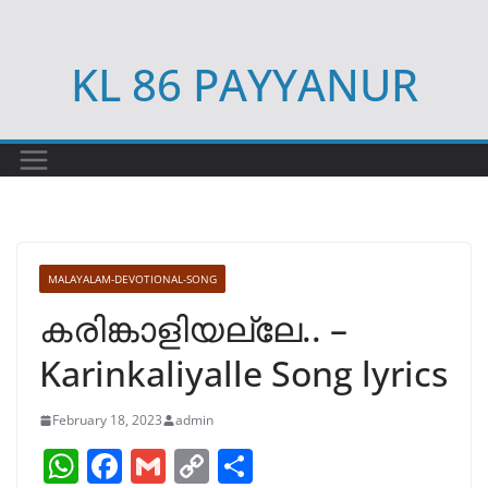
Skip
to
KL 86 PAYYANUR
content
MALAYALAM-DEVOTIONAL-SONG
കരിങ്കാളിയല്ലേ.. –
Karinkaliyalle Song lyrics
February 18, 2023
admin
W
F
G
C
S