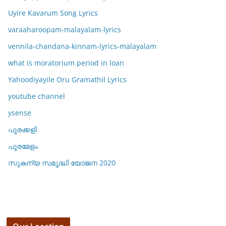
Uyire Kavarum Song Lyrics
varaaharoopam-malayalam-lyrics
vennila-chandana-kinnam-lyrics-malayalam
what is moratorium period in loan
Yahoodiyayile Oru Gramathil Lyrics
youtube channel
ysense
പൂരക്കളി
പൂരമേളം
സുകന്യ സമൃദ്ധി യോജന 2020