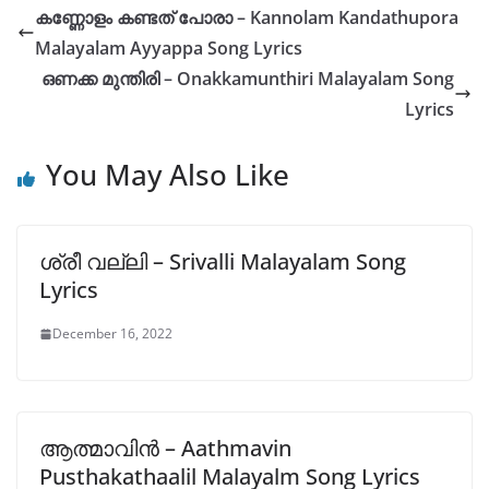
s
e
l
y
e
കണ്ണോളം കണ്ടത് പോരാ – Kannolam Kandathupora
A
b
Li
Malayalam Ayyappa Song Lyrics
p
o
n
ഒണക്ക മുന്തിരി – Onakkamunthiri Malayalam Song
p
o
k
Lyrics
k
You May Also Like
ശ്രീ വല്ലി – Srivalli Malayalam Song
Lyrics
December 16, 2022
ആത്മാവിൻ – Aathmavin
Pusthakathaalil Malayalm Song Lyrics