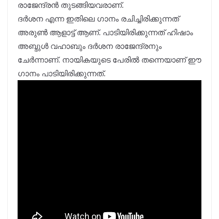
രാജേന്ദ്രൻ തുടങ്ങിയവരാണ്.
ദർശന എന്ന ഇതിലെ ഗാനം രചിച്ചിരിക്കുന്നത്
അരുൺ ആളാട്ട് ആണ്. പാടിയിരിക്കുന്നത് ഹിഷാം
അബ്ദുൾ വഹാബും ദർശന രാജേന്ദ്രനും
ചേർന്നാണ്. നായികയുടെ പേരിൽ തന്നെയാണ് ഈ
ഗാനം പാടിയിരിക്കുന്നത്.