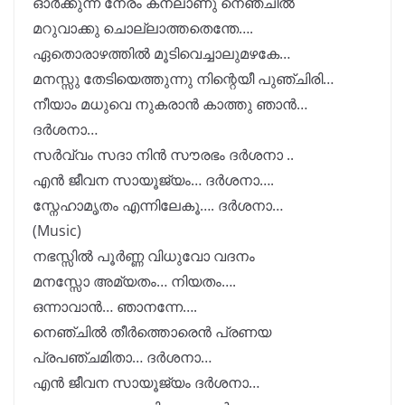
ഓർക്കുന്ന നേരം കനലാണു നെഞ്ചിൽ
മറുവാക്കു ചൊല്ലാത്തതെന്തേ….
ഏതൊരാഴത്തിൽ മൂടിവെച്ചാലുമഴകേ…
മനസ്സു തേടിയെത്തുന്നു നിന്റെയീ പുഞ്ചിരി…
നീയാം മധുവെ നുകരാൻ കാത്തു ഞാൻ…
ദർശനാ…
സർവ്വം സദാ നിൻ സൗരഭം ദർശനാ ..
എൻ ജീവന സായൂജ്യം… ദർശനാ….
സ്നേഹാമൃതം എന്നിലേകൂ…. ദർശനാ…
(Music)
നഭസ്സിൽ പൂർണ്ണ വിധുവോ വദനം
മനസ്സോ അമ്യതം… നിയതം….
ഒന്നാവാൻ… ഞാനന്നേ….
നെഞ്ചിൽ തീർത്തൊരെൻ പ്രണയ
പ്രപഞ്ചമിതാ… ദർശനാ…
എൻ ജീവന സായൂജ്യം ദർശനാ…