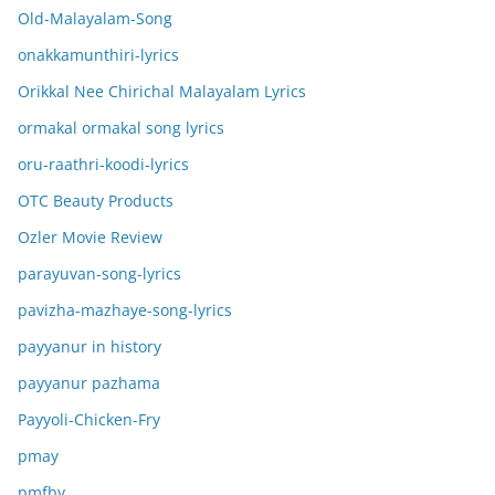
Old-Malayalam-Song
onakkamunthiri-lyrics
Orikkal Nee Chirichal Malayalam Lyrics
ormakal ormakal song lyrics
oru-raathri-koodi-lyrics
OTC Beauty Products
Ozler Movie Review
parayuvan-song-lyrics
pavizha-mazhaye-song-lyrics
payyanur in history
payyanur pazhama
Payyoli-Chicken-Fry
pmay
pmfby