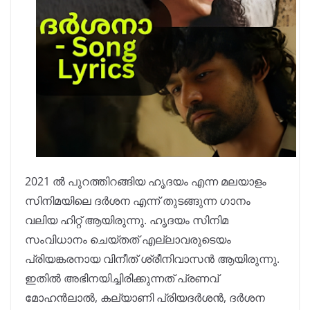
2021 ൽ പുറത്തിറങ്ങിയ ഹൃദയം എന്ന മലയാളം
സിനിമയിലെ ദർശന എന്ന് തുടങ്ങുന്ന ഗാനം
വലിയ ഹിറ്റ്‌ ആയിരുന്നു. ഹൃദയം സിനിമ
സംവിധാനം ചെയ്തത് എല്ലാവരുടെയം
പ്രിയങ്കരനായ വിനീത് ശ്രീനിവാസൻ ആയിരുന്നു.
ഇതിൽ അഭിനയിച്ചിരിക്കുന്നത് പ്രണവ്
മോഹൻലാൽ, കല്യാണി പ്രിയദർശൻ, ദർശന