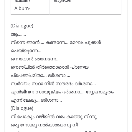
ഫിലിം /
ഹൃദയം
Album-
(Dialogue)
ആ…….
നിന്നെ ഞാൻ…. കണ്ടന്നേ… മേഘം പൂക്കൾ
പെയ്യുന്നേ…
ഒന്നാവാൻ ഞാനന്നേ…
നെഞ്ചിൽ തീർത്തൊരെൻ പ്രണയ
പ്രപഞ്ചമിതാ… ദർശനാ….
സർവ്വം സദാ നിൻ സൗരഭം ദർശനാ…
എൻജീവന സായൂജ്യം ദർശനാ…. സ്നേഹാമൃതം
എന്നിലേകൂ… ദർശനാ…
(Dialogue)
നീ പോകും വഴിയിൽ വരം കാത്തു നിന്നു
ഒരു നോക്കു നൽകാതകന്നു നീ