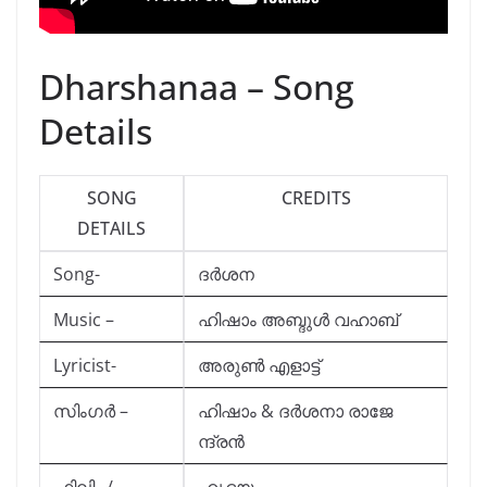
Dharshanaa – Song
Details
SONG
CREDITS
DETAILS
Song-
ദർശന
Music –
ഹിഷാം അബ്ദുൾ വഹാബ്
Lyricist-
അരുൺ എളാട്ട്
സിംഗർ –
ഹിഷാം & ദർശനാ രാജേ
ന്ദ്രൻ