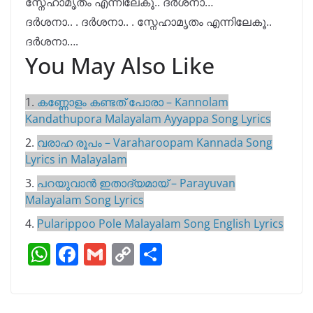
സ്നേഹാമൃതം എന്നിലേകൂ.. ദർശനാ…
ദർശനാ.. . ദർശനാ.. . സ്നേഹാമൃതം എന്നിലേകൂ..
ദർശനാ….
You May Also Like
1.
കണ്ണോളം കണ്ടത് പോരാ – Kannolam
Kandathupora Malayalam Ayyappa Song Lyrics
2.
വരാഹ രൂപം – Varaharoopam Kannada Song
Lyrics in Malayalam
3.
പറയുവാൻ ഇതാദ്യമായ് – Parayuvan
Malayalam Song Lyrics
4.
Pularippoo Pole Malayalam Song English Lyrics
W
F
G
C
S
h
a
m
o
h
at
c
ai
p
ar