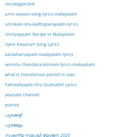
Uncategorized
unni-vavavo-song-lyrics-malayalam
unnikale-oru-kadhaparayaam-lyrics
Unniyappam Recipe in Malayalam
Uyire Kavarum Song Lyrics
varaaharoopam-malayalam-lyrics
vennila-chandana-kinnam-lyrics-malayalam
what is moratorium period in loan
Yahoodiyayile Oru Gramathil Lyrics
youtube channel
ysense
പൂരക്കളി
പൂരമേളം
സുകന്യ സമൃദ്ധി യോജന 2020