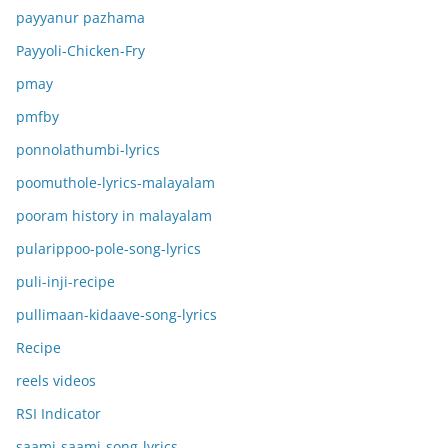
payyanur pazhama
Payyoli-Chicken-Fry
pmay
pmfby
ponnolathumbi-lyrics
poomuthole-lyrics-malayalam
pooram history in malayalam
pularippoo-pole-song-lyrics
puli-inji-recipe
pullimaan-kidaave-song-lyrics
Recipe
reels videos
RSI Indicator
saami-saami-song-lyrics