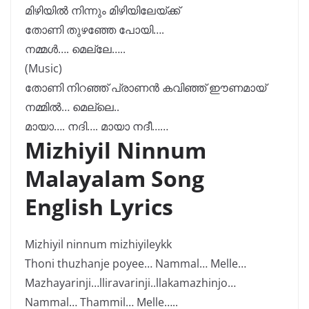
മിഴിയിൽ നിന്നും മിഴിയിലേയ്ക്ക്
തോണി തുഴഞ്ഞേ പോയി….
നമ്മൾ…. മെല്ലേ…..
(Music)
തോണി നിറഞ്ഞ് പ്രാണൻ കവിഞ്ഞ് ഈണമായ്
നമ്മിൽ… മെല്ലെ..
മായാ…. നദി…. മായാ നദീ……
Mizhiyil Ninnum
Malayalam Song
English Lyrics
Mizhiyil ninnum mizhiyileykk
Thoni thuzhanje poyee… Nammal… Melle…
Mazhayarinji…lliravarinji..llakamazhinjo…
Nammal… Thammil… Melle…..