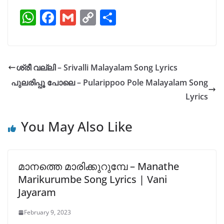
W
F
G
C
S
h
a
m
o
h
at
c
ai
p
ar
s
e
l
y
e
ശ്രീ വല്ലി – Srivalli Malayalam Song Lyrics
A
b
Li
പുലരിപ്പൂ പോലെ – Pularippoo Pole Malayalam Song
p
o
n
Lyrics
p
o
k
You May Also Like
k
മാനത്തെ മാരിക്കുറുമ്പേ – Manathe
Marikurumbe Song Lyrics | Vani
Jayaram
February 9, 2023