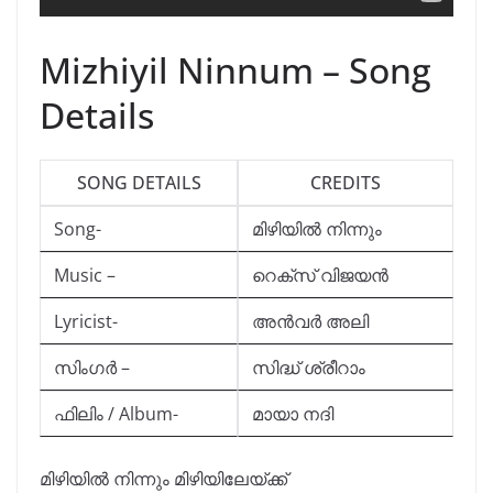
Mizhiyil Ninnum – Song
Details
SONG DETAILS
CREDITS
Song-
മിഴിയിൽ നിന്നും
Music –
റെക്സ് വിജയൻ
Lyricist-
അൻവർ അലി
സിംഗർ –
സിദ്ധ് ശ്രീറാം
ഫിലിം / Album-
മായാ നദി
മിഴിയിൽ നിന്നും മിഴിയിലേയ്ക്ക്