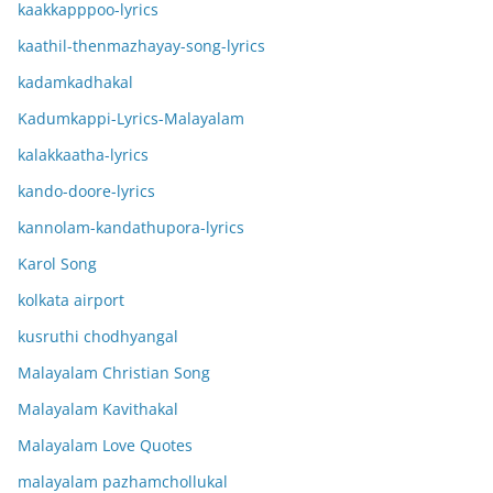
kaakkapppoo-lyrics
kaathil-thenmazhayay-song-lyrics
kadamkadhakal
Kadumkappi-Lyrics-Malayalam
kalakkaatha-lyrics
kando-doore-lyrics
kannolam-kandathupora-lyrics
Karol Song
kolkata airport
kusruthi chodhyangal
Malayalam Christian Song
Malayalam Kavithakal
Malayalam Love Quotes
malayalam pazhamchollukal