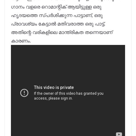
ഗാനം വളരെ റൊമാന്റിക് ആയിട്ടുള്ള ഒരു
ഹൃദയത്തെ സ്പർശിക്കുന്ന പാട്ടാണ്, ഒരു
പ്രാവശ്യം കേട്ടാൽ മതിവരാത്ത ഒരു പാട്ട്.
അതിന്റെ വരികളിലെ മാന്ത്രികത തന്നെയാണ്
കാരണം.