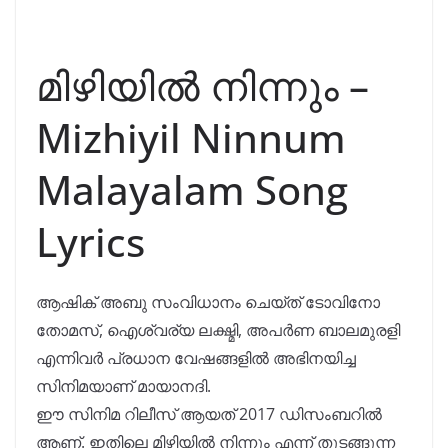
മിഴിയിൽ നിന്നും –
Mizhiyil Ninnum
Malayalam Song
Lyrics
ആഷിക് അബു സംവിധാനം ചെയ്ത് ടോവിനോ
തോമസ്, ഐശ്വര്യ ലക്ഷ്മി, അപർണ ബാലമുരളി
എന്നിവർ പ്രധാന വേഷങ്ങളിൽ അഭിനയിച്ച
സിനിമയാണ് മായാനദി.
ഈ സിനിമ റിലീസ് ആയത് 2017 ഡിസംബറിൽ
ആണ്. ഇതിലെ മിഴിയിൽ നിന്നും എന്ന് തുടങ്ങുന്ന