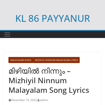
Skip
to
KL 86 PAYYANUR
content
MALAYALAM-SONG
MIZHIYIL-NINNUM-MALAYALAM-LYRICS
മിഴിയിൽ നിന്നും –
Mizhiyil Ninnum
Malayalam Song Lyrics
December 16, 2022
admin