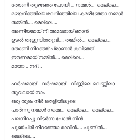
തോണി തുഴഞ്ഞേ പോയീ…. നമ്മൾ…. മെല്ലെ…
മഴയറിഞ്ഞില്ലരവറിഞ്ഞില്ല കമഴിഞ്ഞോ നമ്മൾ….
തമ്മിൽ…. മെല്ലേ….
അണിയമായ് നീ അമരമായ് ഞാൻ
ഉടൽ തുളുമ്പിത്തൂവി…. തമ്മിൽ…. മെല്ലെ….
തോണി നിറഞ്ഞ് പ്രാണൻ കവിഞ്ഞ്
ഈണമായ് നമ്മിൽ…. മെല്ലെ…
മായാ… നദി…
ഹർഷമായ്… വർഷമായ്… വിണ്ണിലെ വെണ്ണിലാ
തൂവലായ് നാം
ഒരു തുടം നീർ തെളിയിലൂടെ
പാർന്നു നമ്മൾ നമ്മെ…. മെല്ലെ…. മെല്ലെ….
പലനിറപ്പൂ വിടർന്ന പോൽ നിൻ
പുഞ്ചിരി നിറഞ്ഞോ രാവിൻ…. ചുണ്ടിൽ…
മെല്ലെ….