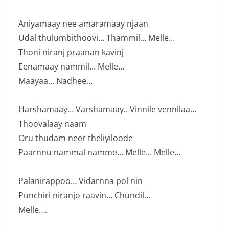
Aniyamaay nee amaramaay njaan
Udal thulumbithoovi… Thammil… Melle…
Thoni niranj praanan kavinj
Eenamaay nammil… Melle…
Maayaa… Nadhee…
Harshamaay… Varshamaay.. Vinnile vennilaa…
Thoovalaay naam
Oru thudam neer theliyiloode
Paarnnu nammal namme… Melle… Melle…
Palanirappoo… Vidarnna pol nin
Punchiri niranjo raavin… Chundil…
Melle….