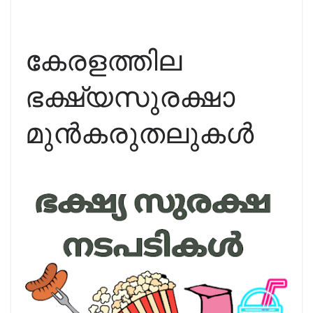
കേരളത്തില
ഭക്ഷ്യസുരക്ഷാ
മുൻകരുതലുകൾ