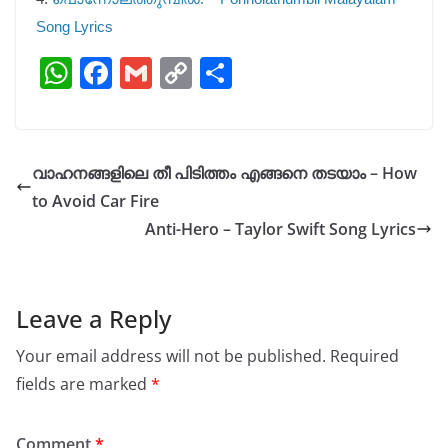
Song Lyrics
W
F
G
C
S
h
a
m
o
h
at
c
ai
p
ar
s
e
l
y
e
വാഹനങ്ങളിലെ തീ പിടിത്തം എങ്ങനെ തടയാം – How
A
b
Li
to Avoid Car Fire
p
o
n
Anti-Hero – Taylor Swift Song Lyrics
p
o
k
k
Leave a Reply
Your email address will not be published.
Required
fields are marked
*
Comment
*