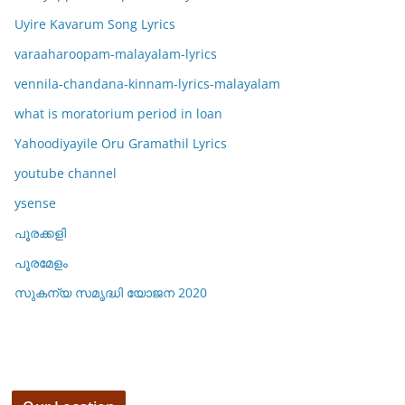
Uyire Kavarum Song Lyrics
varaaharoopam-malayalam-lyrics
vennila-chandana-kinnam-lyrics-malayalam
what is moratorium period in loan
Yahoodiyayile Oru Gramathil Lyrics
youtube channel
ysense
പൂരക്കളി
പൂരമേളം
സുകന്യ സമൃദ്ധി യോജന 2020