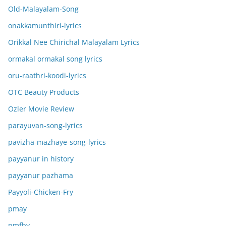
Old-Malayalam-Song
onakkamunthiri-lyrics
Orikkal Nee Chirichal Malayalam Lyrics
ormakal ormakal song lyrics
oru-raathri-koodi-lyrics
OTC Beauty Products
Ozler Movie Review
parayuvan-song-lyrics
pavizha-mazhaye-song-lyrics
payyanur in history
payyanur pazhama
Payyoli-Chicken-Fry
pmay
pmfby