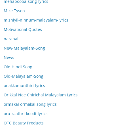
mehabooba-song-lyrics
Mike Tyson
mizhiyil-ninnum-malayalam-lyrics
Motivational Quotes
narabali
New-Malayalam-Song
News
Old Hindi Song
Old-Malayalam-Song
onakkamunthiri-lyrics
Orikkal Nee Chirichal Malayalam Lyrics
ormakal ormakal song lyrics
oru-raathri-koodi-lyrics
OTC Beauty Products