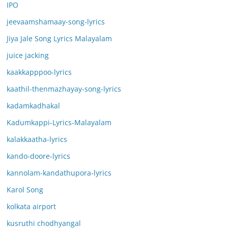
IPO
jeevaamshamaay-song-lyrics
Jiya Jale Song Lyrics Malayalam
juice jacking
kaakkapppoo-lyrics
kaathil-thenmazhayay-song-lyrics
kadamkadhakal
Kadumkappi-Lyrics-Malayalam
kalakkaatha-lyrics
kando-doore-lyrics
kannolam-kandathupora-lyrics
Karol Song
kolkata airport
kusruthi chodhyangal