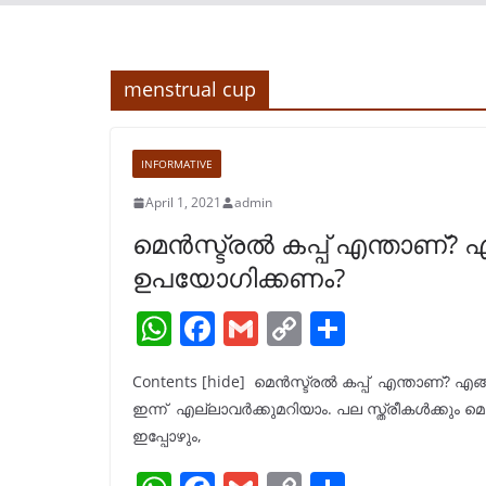
menstrual cup
INFORMATIVE
April 1, 2021
admin
മെൻസ്ട്രൽ കപ്പ്‌ എന്താണ്? 
ഉപയോഗിക്കണം?
W
F
G
C
S
h
a
m
o
h
Contents [hide] മെൻസ്ട്രൽ കപ്പ്‌ എന്താണ്? എങ
at
c
ai
p
ar
ഇന്ന് എല്ലാവർക്കുമറിയാം. പല സ്ത്രീകള്‍ക്കും മ
s
e
l
y
e
ഇപ്പോഴും,
A
b
Li