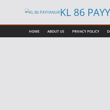
Skip
KL 86 PAY
to
content
HOME
ABOUT US
PRIVACY POLICY
D